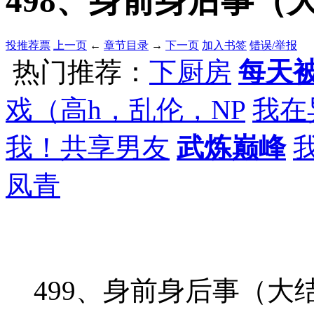
498、身前身后事（大结
投推荐票
上一页
←
章节目录
→
下一页
加入书签
错误/举报
热门推荐：
下厨房
每天被
戏（高h，乱伦，NP
我在
我！共享男友
武炼巅峰
凤青
499、身前身后事（大