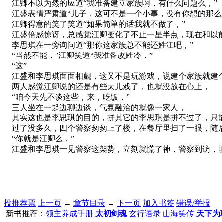
江卿不以为然的应道“我准备建立家族啊，有什么问题么，”
江盛表情严肃道“儿子，这可不是一个小事，没有你想的那么
江卿得意的笑了笑道“如果简单的话我就不做了，”
江盛倍感惊讶，总感觉江卿变化了不止一星半点，现在和以
李思琪在一旁询问道“那你这家族总不能还姓江吧，”
“当然不能，”江卿笑道“我准备改姓冷，”
“这”
江盛和李思琪面面相觑，这又不是玩游戏，说建个家族就建
两人感觉江卿说的还是有些太儿戏了，也就没放在心上，
“咱今天先不谈这些，来，吃饭，”
三人坐在一起边聊边谈，气氛融洽的就像一家人，
其实这也是李思琪的目的，拼其它的李思琪是拼不过了，只能
过了没多久，四个警察匆匆上了楼，在餐厅里扫了一眼，随
“你就是江卿么，”
江盛和李思琪一见警察这架势，立刻就慌了神，警察到访，
投推荐票
上一页
←
章节目录
→
下一页
加入书签
错误/举报
新书推荐：
领主养成手册
太初剑魂
玄行语录
山海笑传
天下为