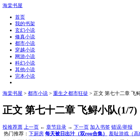
海棠书屋
首页
我的书架
玄幻小说
修真小说
都市小说
穿越小说
网游小说
科幻小说
其他小说
完本小说
海棠书屋
>
都市小说
>
重生之都市狂徒
> 正文 第七十二章 飞
正文 第七十二章 飞鲟小队(1/7)
投推荐票
上一页
←
章节目录
→
下一页
加入书签
错误/举报
热门推荐：
下厨房
每天被日出汁（双rou合集）
羞耻游戏（高