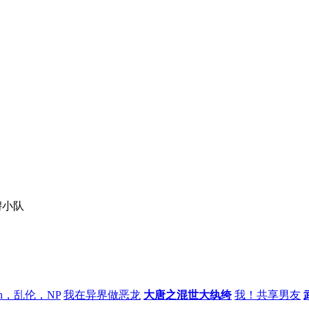
鲟小队
h，乱伦，NP
我在异界做恶龙
大唐之混世大纨绔
我！共享男友