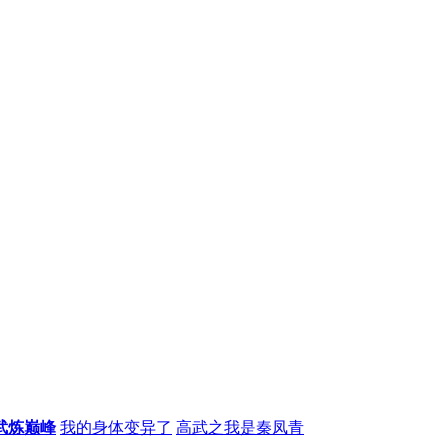
武炼巅峰
我的身体变异了
高武之我是秦凤青