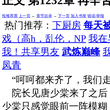
正文 第1232章 再辛苦
投推荐票
上一页
←
章节目录
→
下一页
加入书签
错误/举报
热门推荐：
下厨房
每天被
戏（高h，乱伦，NP
我在
我！共享男友
武炼巅峰
凤青
“呵呵都来齐了，我们走
院长见唐少棠来了之后
少棠只感觉眼前一阵模糊