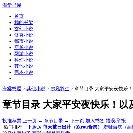
海棠书屋
首页
我的书架
玄幻小说
修真小说
都市小说
穿越小说
网游小说
科幻小说
其他小说
完本小说
海棠书屋
>
其他小说
>
超凡双生
> 章节目录 大家平安夜快乐
章节目录 大家平安夜快乐！以及
投推荐票
上一页
←
章节目录
→
下一页
加入书签
错误/举报
热门推荐：
下厨房
每天被日出汁（双rou合集）
羞耻游戏（高