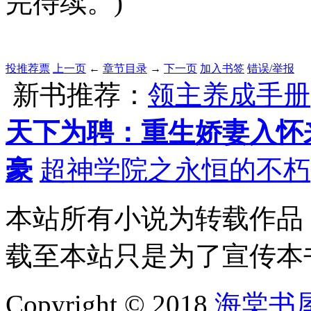
完待续。)
投推荐票
上一页
←
章节目录
→
下一页
加入书签
错误/举报
新书推荐：
领主养成手册
天下为聘：重生娇妻入怀
豪
超神学院之永恒的不朽
本站所有小说为转载作品
载至本站只是为了宣传本
Copyright © 2018
海棠书